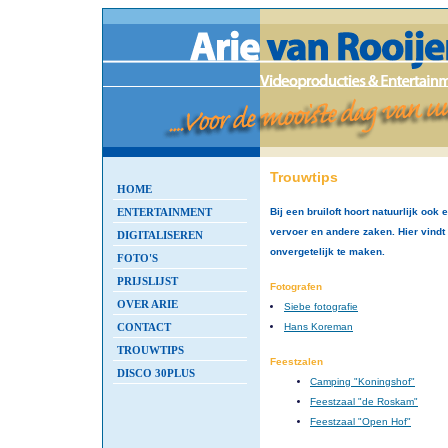
Trouwtips
HOME
ENTERTAINMENT
Bij een bruiloft hoort natuurlijk ook 
vervoer en andere zaken. Hier vindt
DIGITALISEREN
onvergetelijk te maken.
FOTO'S
PRIJSLIJST
Fotografen
OVER ARIE
Siebe fotografie
CONTACT
Hans Koreman
TROUWTIPS
Feestzalen
DISCO 30PLUS
Camping "Koningshof"
Feestzaal "de Roskam"
Feestzaal "Open Hof"