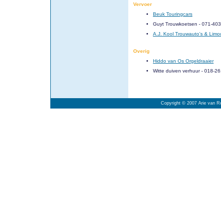
Vervoer
Beuk Touringcars
Guyt Trouwkoetsen - 071-403
A.J. Kool Trouwauto's & Limo
Overig
Hiddo van Os Orgeldraaier
Witte duiven verhuur - 018-2
Copyright © 2007 Arie van Ro